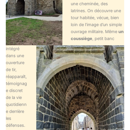
une cheminée, des
latrines. On découvre une
tour habitée, vécue, bien
loin de l’image d’un simple
ouvrage militaire. Même
un
coussiège
, petit banc
intégré
dans une
ouverture
de tir,
réapparaît,
témoignag
e discret
de la vie
quotidienn
e derrière
les
défenses.