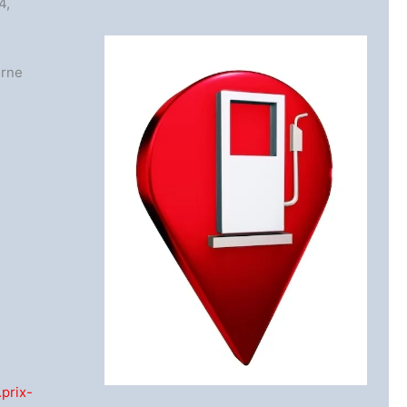
4,
orne
prix-