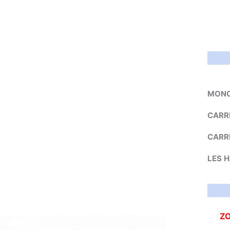
MONO
CARR
CARR
LES
H
Z