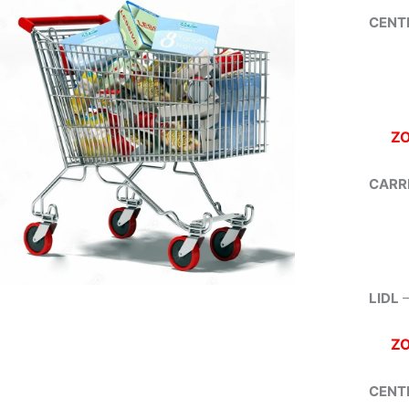
CENT
Z
CARR
LIDL
–
Z
CENT