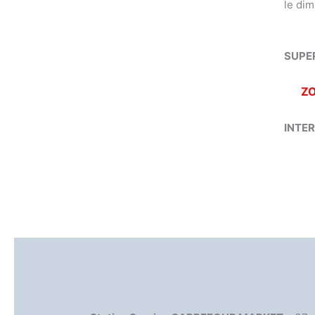
le di
SUPE
Z
INTE