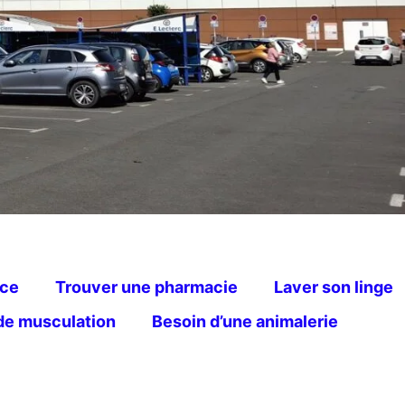
nce
Trouver une pharmacie
Laver son linge
 de musculation
Besoin d’une animalerie