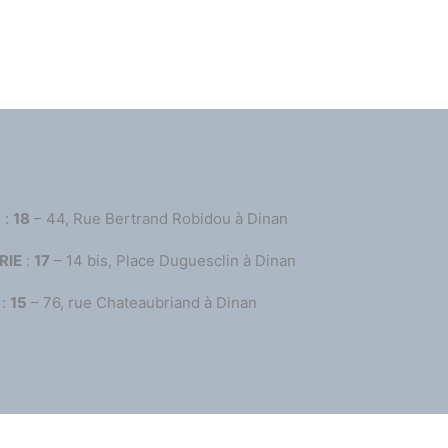
S
:
18
– 44, Rue Bertrand Robidou à Dinan
RIE
:
17
– 14 bis, Place Duguesclin à Dinan
:
15
– 76, rue Chateaubriand à Dinan