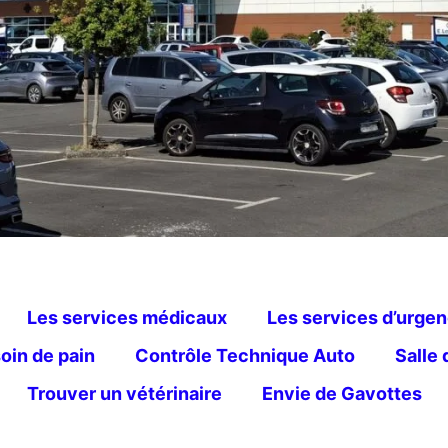
Les services médicaux
Les services d’urge
oin de pain
Contrôle Technique Auto
Salle
Trouver un vétérinaire
Envie de Gavottes