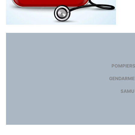
POMPIER
GENDARME
SAMU