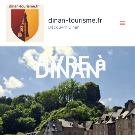
Aller
au
contenu
dinan-tourisme.fr
Découvrir Dinan
VIVRE à
DINAN