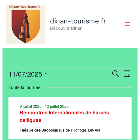
Aller
au
contenu
dinan-tourisme.fr
Découvrir Dinan
11/07/2025
Évènements
Recherche
Navig
Recherche
Jour
for
et
de
Sélectionnez
11
Toute la journée
navigation
vues
une
juillet
de
Évène
date.
2025
vues
9 juillet 2025
-
13 juillet 2025
Évènements
Rencontres Internationales de harpes
celtiques
Théâtre des Jacobins
rue de l'Horloge, DINAN